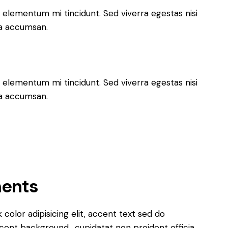
 elementum mi tincidunt. Sed viverra egestas nisi
 a accumsan.
 elementum mi tincidunt. Sed viverra egestas nisi
 a accumsan.
ments
k color
adipisicing elit, accent text sed do
cent background
cupidatat non proident officia