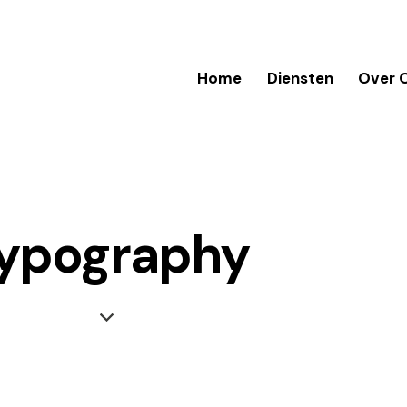
Home
Diensten
Over 
ypography