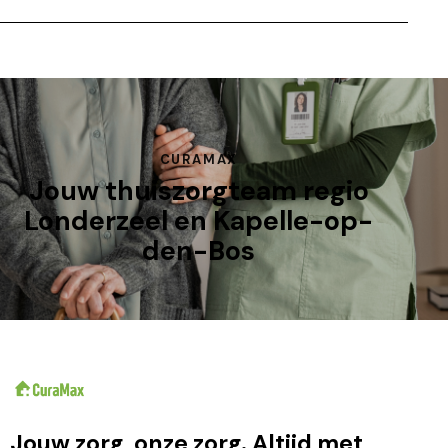
CURAMAX
Jouw thuiszorgteam regio
Londerzeel en Kapelle-op-
den-Bos
Jouw zorg, onze zorg. Altijd met